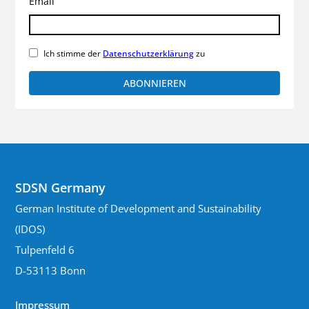
Email
Naturschutz
Pariser Klimaabkommen
Rechtspopulismus
Regierungshandeln
Ich stimme der
Datenschutzerklärung
zu
SDG Summit
SDGs
SDR
SDR2023
SDSN Germany
Suffizienz
Sustainable Development Pathways
Sustainable Development Report
Transformation
Umweltschutz
UN SDSN
Wissenschaft
Zeitenwende
SDSN Germany
German Institute of Development and Sustainability
(IDOS)
Tulpenfeld 6
D-53113 Bonn
Impressum