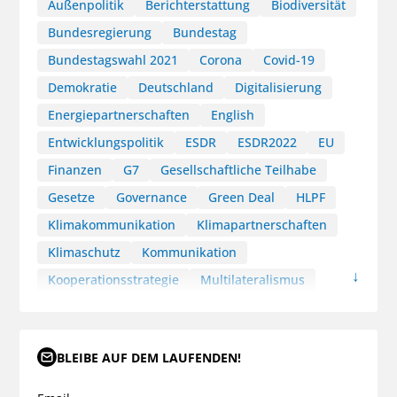
Außenpolitik
Berichterstattung
Biodiversität
Bundesregierung
Bundestag
Bundestagswahl 2021
Corona
Covid-19
Demokratie
Deutschland
Digitalisierung
Energiepartnerschaften
English
Entwicklungspolitik
ESDR
ESDR2022
EU
Finanzen
G7
Gesellschaftliche Teilhabe
Gesetze
Governance
Green Deal
HLPF
Klimakommunikation
Klimapartnerschaften
Klimaschutz
Kommunikation
Kooperationsstrategie
Multilateralismus
Nachhaltige Entwicklungspfade
Nachhaltigkeitskommunikation
BLEIBE AUF DEM LAUFENDEN!
Nachhaltigkeitspolitik
Nachhaltigkeitsstrategie
Narrativ
Nationale Sicherheitsstrategie