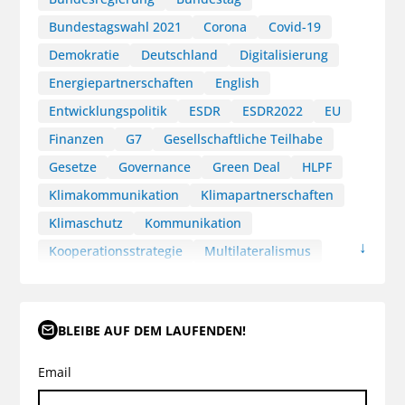
Bundestagswahl 2021
Corona
Covid-19
Demokratie
Deutschland
Digitalisierung
Energiepartnerschaften
English
Entwicklungspolitik
ESDR
ESDR2022
EU
Finanzen
G7
Gesellschaftliche Teilhabe
Gesetze
Governance
Green Deal
HLPF
Klimakommunikation
Klimapartnerschaften
Klimaschutz
Kommunikation
Kooperationsstrategie
Multilateralismus
Nachhaltige Entwicklungspfade
Nachhaltigkeitskommunikation
BLEIBE AUF DEM LAUFENDEN!
Nachhaltigkeitspolitik
Nachhaltigkeitsstrategie
Narrativ
Nationale Sicherheitsstrategie
Email
Naturschutz
Pariser Klimaabkommen