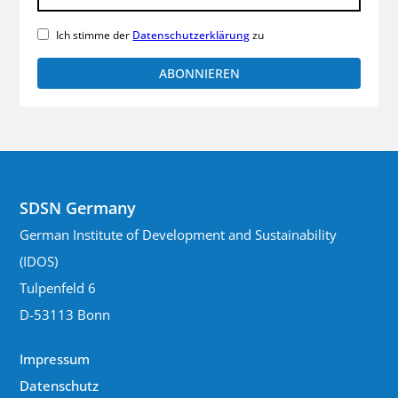
Rechtspopulismus
Regierungshandeln
Ich stimme der
Datenschutzerklärung
zu
SDG Summit
SDGs
SDR
SDR2023
SDSN Germany
Suffizienz
Sustainable Development Pathways
Sustainable Development Report
Transformation
Umweltschutz
UN SDSN
Wissenschaft
Zeitenwende
SDSN Germany
German Institute of Development and Sustainability
(IDOS)
Tulpenfeld 6
D-53113 Bonn
Impressum
Datenschutz