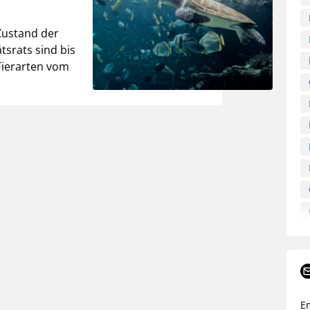
Zustand der
ätsrats sind bis
 Tierarten vom
E