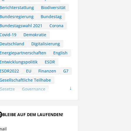
Berichterstattung
Biodiversität
Bundesregierung
Bundestag
Bundestagswahl 2021
Corona
Covid-19
Demokratie
Deutschland
Digitalisierung
Energiepartnerschaften
English
Entwicklungspolitik
ESDR
ESDR2022
EU
Finanzen
G7
Gesellschaftliche Teilhabe
Gesetze
Governance
Green Deal
HLPF
Klimakommunikation
BLEIBE AUF DEM LAUFENDEN!
Klimapartnerschaften
Klimaschutz
Kommunikation
mail