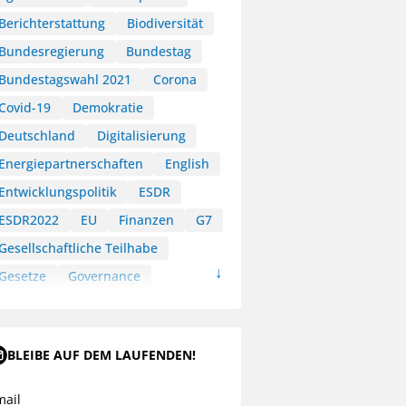
Berichterstattung
Biodiversität
Bundesregierung
Bundestag
Bundestagswahl 2021
Corona
Covid-19
Demokratie
Deutschland
Digitalisierung
Energiepartnerschaften
English
Entwicklungspolitik
ESDR
ESDR2022
EU
Finanzen
G7
Gesellschaftliche Teilhabe
Gesetze
Governance
Green Deal
HLPF
Klimakommunikation
BLEIBE AUF DEM LAUFENDEN!
Klimapartnerschaften
Klimaschutz
Kommunikation
mail