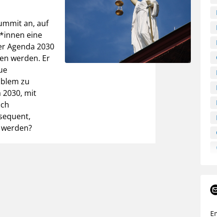
ummit an, auf
*innen eine
er Agenda 2030
hen werden. Er
ue
oblem zu
 2030, mit
ich
sequent,
t werden?
E