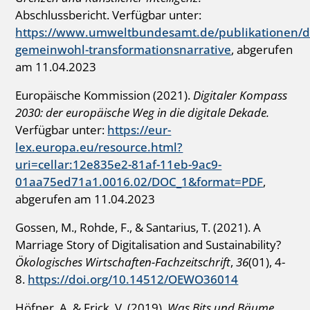
Abschlussbericht. Verfügbar unter:
https://www.umweltbundesamt.de/publikationen/dig
gemeinwohl-transformationsnarrative
, abgerufen
am 11.04.2023
Europäische Kommission (2021).
Digitaler Kompass
2030: der europäische Weg in die digitale Dekade.
Verfügbar unter:
https://eur-
lex.europa.eu/resource.html?
uri=cellar:12e835e2-81af-11eb-9ac9-
01aa75ed71a1.0016.02/DOC_1&format=PDF
,
abgerufen am 11.04.2023
Gossen, M., Rohde, F., & Santarius, T. (2021). A
Marriage Story of Digitalisation and Sustainability?
Ökologisches Wirtschaften-Fachzeitschrift
,
36
(01), 4-
8.
https://doi.org/10.14512/OEWO36014
Höfner, A. & Frick, V. (2019).
Was Bits und Bäume