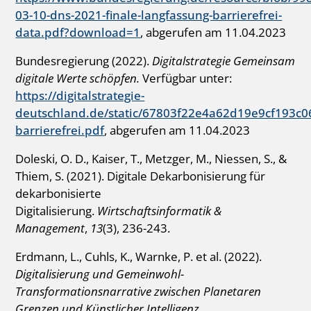
03-10-dns-2021-finale-langfassung-barrierefrei-
data.pdf?download=1
, abgerufen am 11.04.2023
Bundesregierung (2022).
Digitalstrategie Gemeinsam
digitale Werte schöpfen.
Verfügbar unter:
https://digitalstrategie-
deutschland.de/static/67803f22e4a62d19e9cf193c069
barrierefrei.pdf
, abgerufen am 11.04.2023
Doleski, O. D., Kaiser, T., Metzger, M., Niessen, S., &
Thiem, S. (2021). Digitale Dekarbonisierung für
dekarbonisierte
Digitalisierung.
Wirtschaftsinformatik &
Management
,
13
(3), 236-243.
Erdmann, L., Cuhls, K., Warnke, P. et al. (2022).
Digitalisierung und Gemeinwohl-
Transformationsnarrative zwischen Planetaren
Grenzen und Künstlicher Intelligenz.