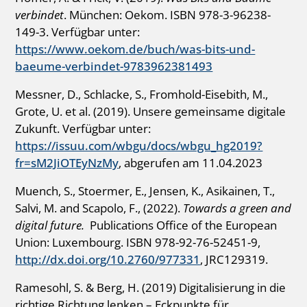
verbindet
. München: Oekom. ISBN 978-3-96238-
149-3. Verfügbar unter:
https://www.oekom.de/buch/was-bits-und-
baeume-verbindet-9783962381493
Messner, D., Schlacke, S., Fromhold-Eisebith, M.,
Grote, U. et al. (2019). Unsere gemeinsame digitale
Zukunft. Verfügbar unter:
https://issuu.com/wbgu/docs/wbgu_hg2019?
fr=sM2JiOTEyNzMy
, abgerufen am 11.04.2023
Muench, S., Stoermer, E., Jensen, K., Asikainen, T.,
Salvi, M. and Scapolo, F., (2022).
Towards a green and
digital future.
Publications Office of the European
Union: Luxembourg. ISBN 978-92-76-52451-9,
http://dx.doi.org/10.2760/977331
, JRC129319.
Ramesohl, S. & Berg, H. (2019) Digitalisierung in die
richtige Richtung lenken – Eckpunkte für