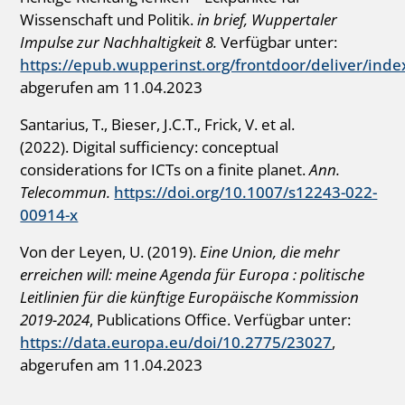
Wissenschaft und Politik.
in brief, Wuppertaler
Impulse zur Nachhaltigkeit
8.
Verfügbar unter:
https://epub.wupperinst.org/frontdoor/deliver/index
abgerufen am 11.04.2023
Santarius, T., Bieser, J.C.T., Frick, V. et al.
(2022). Digital sufficiency: conceptual
considerations for ICTs on a finite planet.
Ann.
Telecommun.
https://doi.org/10.1007/s12243-022-
00914-x
Von der Leyen, U. (2019).
Eine Union, die mehr
erreichen will: meine Agenda für Europa : politische
Leitlinien für die künftige Europäische Kommission
2019-2024
, Publications Office. Verfügbar unter:
https://data.europa.eu/doi/10.2775/23027
,
abgerufen am 11.04.2023