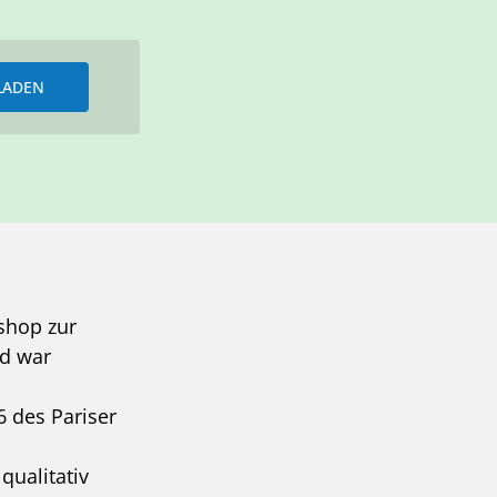
LADEN
shop zur
nd war
 des Pariser
qualitativ