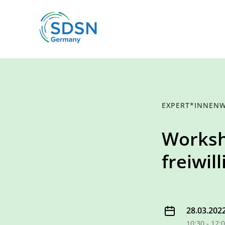
EXPERT*INNEN
Worksh
freiwil
28.03.202
10:30 - 12: