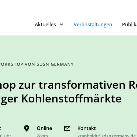
Aktuelles
Veranstaltungen
Publik
WORKSHOP
VON SDSN GERMANY
op zur transformativen R
liger Kohlenstoffmärkte
2
Online
Kontakt
00 Uhr
Zoom
kranholdt@sdsngermany.de