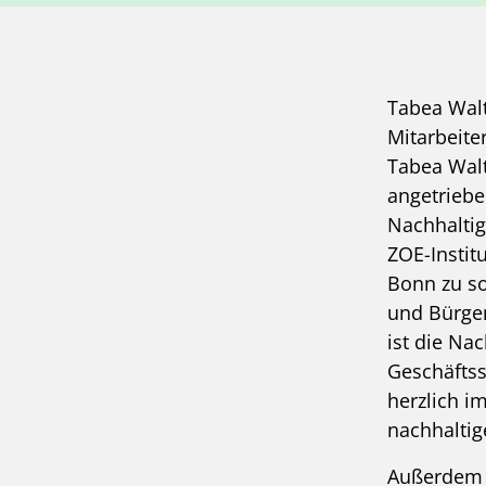
Tabea Walt
Mitarbeite
Tabea Walt
angetrieb
Nachhaltig
ZOE-Instit
Bonn zu so
und Bürger
ist die Na
Geschäftss
herzlich i
nachhaltig
Außerdem u