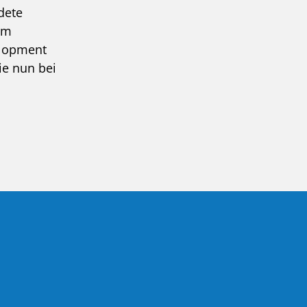
dete
im
elopment
ie nun bei