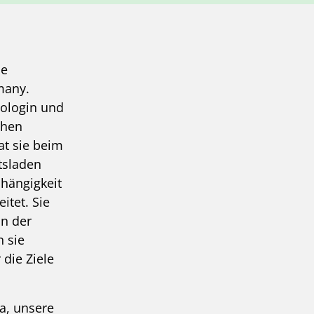
he
many.
hologin und
chen
at sie beim
tsladen
hängigkeit
itet. Sie
in der
 sie
die Ziele
a, unsere